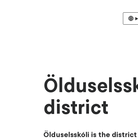
Ölduselssk
district
Ölduselsskóli is the distric