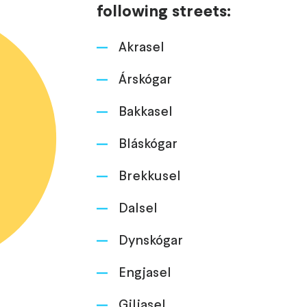
following streets:
Akrasel
Árskógar
Bakkasel
Bláskógar
Brekkusel
Dalsel
Dynskógar
Engjasel
Giljasel