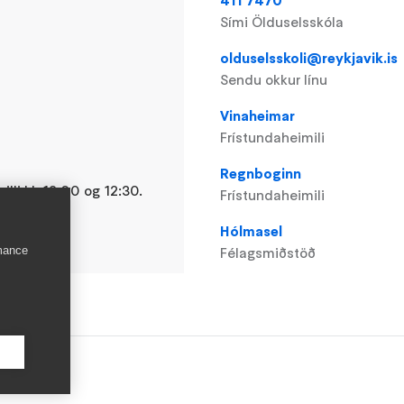
411 7470
Sími Ölduselsskóla
olduselsskoli@reykjavik.is
Sendu okkur línu
Vinaheimar
Frístundaheimili
Regnboginn
lli kl. 12:00 og 12:30.
Frístundaheimili
Hólmasel
rmance
Félagsmiðstöð