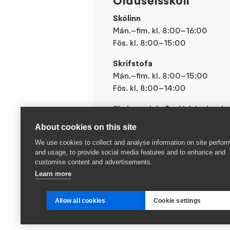
Ölduselsskóli
Skólinn
Mán.–fim. kl. 8:00–16:00
Fös. kl. 8:00–15:00
Skrifstofa
Mán.–fim. kl. 8:00–15:00
Fös. kl. 8:00–14:00
Síminn er lokaður í hádeginu á mi
About cookies on this site
We use cookies to collect and analyse information on site perfo
and usage, to provide social media features and to enhance and
customise content and advertisements.
Learn more
Allow all cookies
Cookie settings