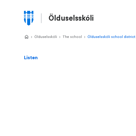
Skip
to
Ölduselsskóli
main
Menu
content
Home
Ölduselsskóli
>
The school
>
Ölduselsskóli school district
>
Listen