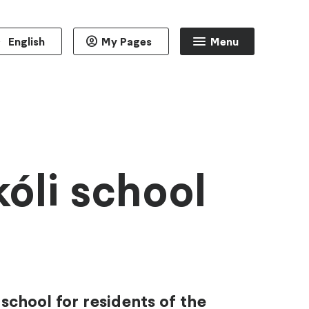
English
My Pages
Menu
óli school
t school for residents of the