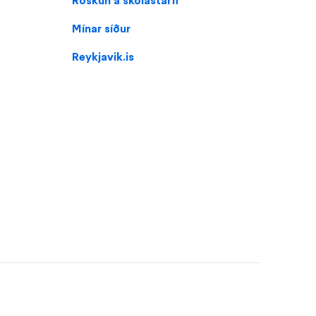
Röskun á skólastarfi
menu
Mínar síður
for
Ölduselsskóli
Reykjavik.is
(footer)