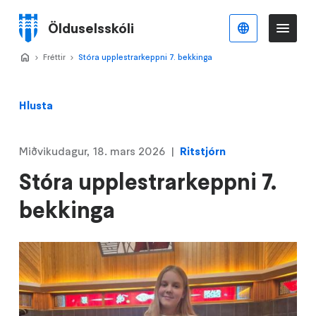
Stökkva
að
Ölduselsskóli
Íslenska
Va
Valmynd
meginefni
Home
Fréttir
>
Stóra upplestrarkeppni 7. bekkinga
>
Hlusta
Miðvikudagur, 18. mars 2026
Ritstjórn
Stóra upplestrarkeppni 7.
bekkinga