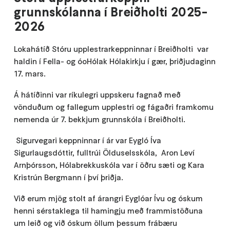
grunnskólanna í Breiðholti 2025-
2026
Lokahátíð Stóru upplestrarkeppninnar í Breiðholti var
haldin í Fella- og óoHólak Hólakirkju í gær, þriðjudaginn
17. mars.
Á hátíðinni var ríkulegri uppskeru fagnað með
vönduðum og fallegum upplestri og fágaðri framkomu
nemenda úr 7. bekkjum grunnskóla í Breiðholti.
Sigurvegari keppninnar í ár var Eygló Íva
Sigurlaugsdóttir, fulltrúi Ölduselsskóla, Aron Leví
Arnþórsson, Hólabrekkuskóla var í öðru sæti og Kara
Kristrún Bergmann í því þriðja.
Við erum mjög stolt af árangri Eyglóar Ívu og óskum
henni sérstaklega til hamingju með frammistöðuna
um leið og við óskum öllum þessum frábæru