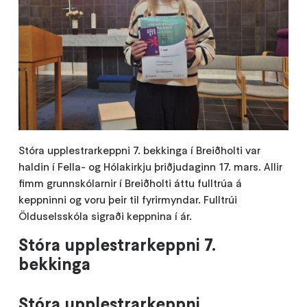
Stóra upplestrarkeppni 7. bekkinga í Breiðholti var
haldin í Fella- og Hólakirkju þriðjudaginn 17. mars. Allir
fimm grunnskólarnir í Breiðholti áttu fulltrúa á
keppninni og voru þeir til fyrirmyndar. Fulltrúi
Ölduselsskóla sigraði keppnina í ár.
Stóra upplestrarkeppni 7.
bekkinga
Stóra upplestrarkeppni