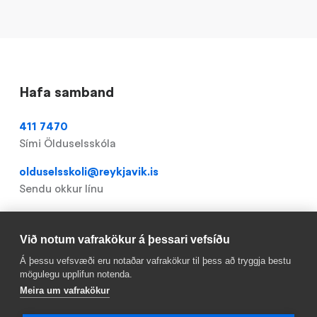
Hafa samband
411 7470
Sími Ölduselsskóla
olduselsskoli@reykjavik.is
Sendu okkur línu
Vinaheimar
Frístundaheimili
Við notum vafrakökur á þessari vefsíðu
Regnboginn
Á þessu vefsvæði eru notaðar vafrakökur til þess að tryggja bestu
mögulegu upplifun notenda.
Frístundaheimili
Meira um vafrakökur
Hólmasel